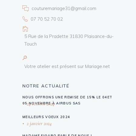
couturemariage31@gmail.com
07 70 52 70 02
5 Rue de la Pradette 31830 Plaisance-du-
Touch
Votre atelier est présent sur Mariage.net
NOTRE ACTUALITÉ
NOUS OFFRONS UNE REMISE DE 15% LE 04ET
24 octobre 2024
05 NOVEMBRE À AIRBUS SAS
MEILLEURS VOEUX 2024
2 janvier 2024
MADAME FIGARO PARLE DE NOUS !