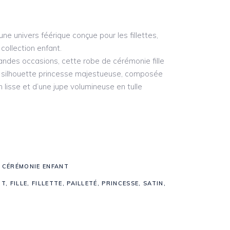
ne univers féérique conçue pour les fillettes,
 collection enfant.
andes occasions, cette robe de cérémonie fille
a silhouette princesse majestueuse, composée
n lisse et d’une jupe volumineuse en tulle
 CÉRÉMONIE ENFANT
NT
,
FILLE
,
FILLETTE
,
PAILLETÉ
,
PRINCESSE
,
SATIN
,