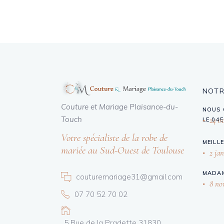
NOTR
Couture et Mariage Plaisance-du-
NOUS 
Touch
24 oc
LE 04
Votre spécialiste de la robe de
MEILL
mariée au Sud-Ouest de Toulouse
2 jan
MADAM
couturemariage31@gmail.com
8 no
07 70 52 70 02
5 Rue de la Pradette 31830