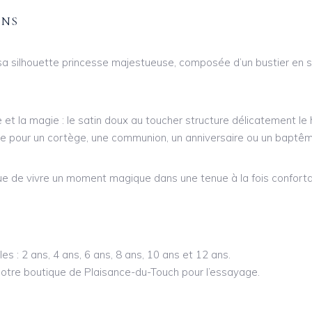
ONS
sa silhouette princesse majestueuse, composée d’un bustier en sa
et la magie : le satin doux au toucher structure délicatement le h
aite pour un cortège, une communion, un anniversaire ou un baptê
ique de vivre un moment magique dans une tenue à la fois confortab
s : 2 ans, 4 ans, 6 ans, 8 ans, 10 ans et 12 ans.
 notre boutique de Plaisance-du-Touch pour l’essayage.