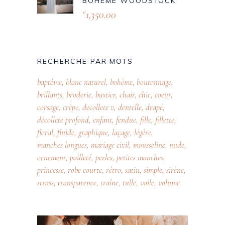
BOHÈME WOODSTOCK
1,350.00
€
RECHERCHE PAR MOTS
baptême
blanc naturel
bohème
boutonnage
brillants
broderie
bustier
chair
chic
coeur
corsage
crêpe
decollete v
dentelle
drapé
décollete profond
enfant
fendue
fille
fillette
floral
fluide
graphique
laçage
légère
manches longues
mariage civil
mousseline
nude
ornement
pailleté
perles
petites manches
princesse
robe courte
rétro
satin
simple
sirène
strass
transparence
traîne
tulle
voile
volume